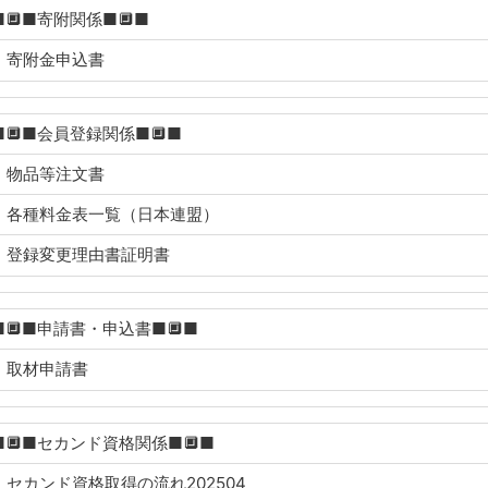
■🔲■寄附関係■🔲■
寄附金申込書
■🔲■会員登録関係■🔲■
物品等注文書
各種料金表一覧（日本連盟）
登録変更理由書証明書
■🔲■申請書・申込書■🔲■
取材申請書
■🔲■セカンド資格関係■🔲■
セカンド資格取得の流れ202504