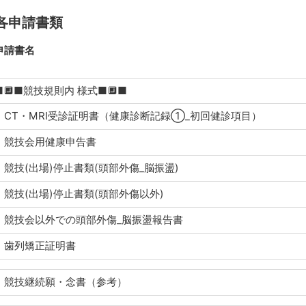
各申請書類
申請書名
■🔲■競技規則内 様式■🔲■
CT・MRI受診証明書（健康診断記録①_初回健診項目）
競技会用健康申告書
競技(出場)停止書類(頭部外傷_脳振盪)
競技(出場)停止書類(頭部外傷以外)
競技会以外での頭部外傷_脳振盪報告書
歯列矯正証明書
競技継続願・念書（参考）