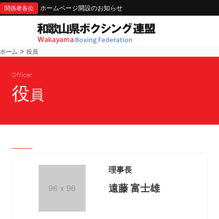
ホームページ開設のお知らせ
関係者各位
>
ホーム
役員
Officer
役
員
理事長
遠藤 富士雄